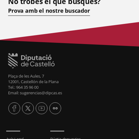
No trobes el que busques?
Prova amb el nostre buscador
Plaça de les Aules, 7
12001, Castellón de la Plana
Tel.: 964 35 96 00
Email: sugerencias@dipcas.es