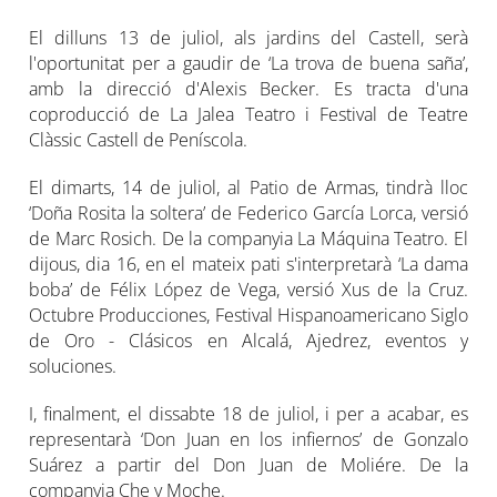
El dilluns 13 de juliol, als jardins del Castell, serà
l'oportunitat per a gaudir de ‘La trova de buena saña’,
amb la direcció d'Alexis Becker. Es tracta d'una
coproducció de La Jalea Teatro i Festival de Teatre
Clàssic Castell de Peníscola.
El dimarts, 14 de juliol, al Patio de Armas, tindrà lloc
‘Doña Rosita la soltera’ de Federico García Lorca, versió
de Marc Rosich. De la companyia La Máquina Teatro. El
dijous, dia 16, en el mateix pati s'interpretarà ‘La dama
boba’ de Félix López de Vega, versió Xus de la Cruz.
Octubre Producciones, Festival Hispanoamericano Siglo
de Oro - Clásicos en Alcalá, Ajedrez, eventos y
soluciones.
I, finalment, el dissabte 18 de juliol, i per a acabar, es
representarà ‘Don Juan en los infiernos’ de Gonzalo
Suárez a partir del Don Juan de Moliére. De la
companyia Che y Moche.