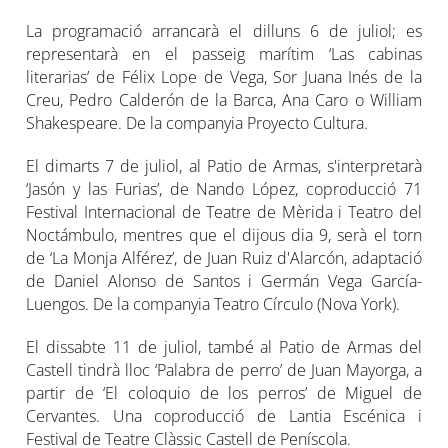
La programació arrancarà el dilluns 6 de juliol; es
representarà en el passeig marítim ‘Las cabinas
literarias’ de Félix Lope de Vega, Sor Juana Inés de la
Creu, Pedro Calderón de la Barca, Ana Caro o William
Shakespeare. De la companyia Proyecto Cultura.
El dimarts 7 de juliol, al Patio de Armas, s'interpretarà
‘Jasón y las Furias’, de Nando López, coproducció 71
Festival Internacional de Teatre de Mèrida i Teatro del
Noctámbulo, mentres que el dijous dia 9, serà el torn
de ‘La Monja Alférez’, de Juan Ruiz d'Alarcón, adaptació
de Daniel Alonso de Santos i Germán Vega García-
Luengos. De la companyia Teatro Círculo (Nova York).
El dissabte 11 de juliol, també al Patio de Armas del
Castell tindrà lloc ‘Palabra de perro’ de Juan Mayorga, a
partir de ‘El coloquio de los perros’ de Miguel de
Cervantes. Una coproducció de Lantia Escénica i
Festival de Teatre Clàssic Castell de Peníscola.