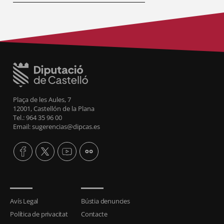
Plaça de les Aules, 7
12001, Castellón de la Plana
Tel.: 964 35 96 00
Email: sugerencias@dipcas.es
Avís Legal
Bústia denuncies
Política de privacitat
Contacte