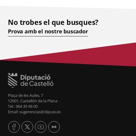
No trobes el que busques?
Prova amb el nostre buscador
Plaça de les Aules, 7
12001, Castellón de la Plana
Tel.: 964 35 96 00
Email: sugerencias@dipcas.es