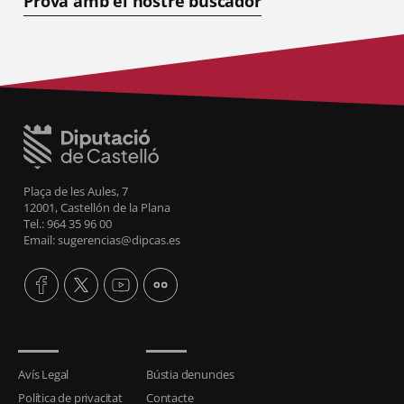
Prova amb el nostre buscador
Plaça de les Aules, 7
12001, Castellón de la Plana
Tel.: 964 35 96 00
Email: sugerencias@dipcas.es
Avís Legal
Bústia denuncies
Política de privacitat
Contacte