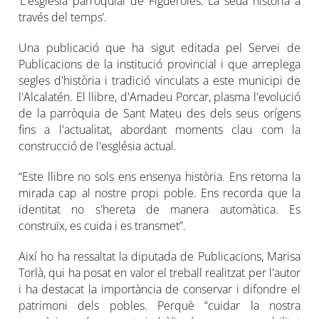
‘L'església parroquial de Figueroles. La seua història a
través del temps’.
Una publicació que ha sigut editada pel Servei de
Publicacions de la institució provincial i que arreplega
segles d'història i tradició vinculats a este municipi de
l'Alcalatén. El llibre, d'Amadeu Porcar, plasma l'evolució
de la parròquia de Sant Mateu des dels seus orígens
fins a l'actualitat, abordant moments clau com la
construcció de l'església actual.
“Este llibre no sols ens ensenya història. Ens retorna la
mirada cap al nostre propi poble. Ens recorda que la
identitat no s'hereta de manera automàtica. Es
construïx, es cuida i es transmet”.
Així ho ha ressaltat la diputada de Publicacions, Marisa
Torlà, qui ha posat en valor el treball realitzat per l'autor
i ha destacat la importància de conservar i difondre el
patrimoni dels pobles. Perquè “cuidar la nostra