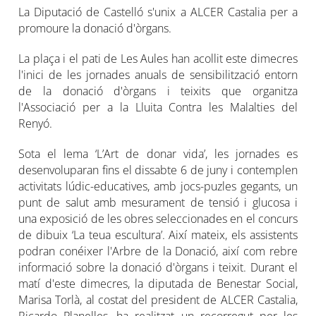
La Diputació de Castelló s'unix a ALCER Castalia per a
promoure la donació d'òrgans.
La plaça i el pati de Les Aules han acollit este dimecres
l'inici de les jornades anuals de sensibilització entorn
de la donació d'òrgans i teixits que organitza
l'Associació per a la Lluita Contra les Malalties del
Renyó.
Sota el lema ‘L’Art de donar vida’, les jornades es
desenvoluparan fins el dissabte 6 de juny i contemplen
activitats lúdic-educatives, amb jocs-puzles gegants, un
punt de salut amb mesurament de tensió i glucosa i
una exposició de les obres seleccionades en el concurs
de dibuix ‘La teua escultura’. Així mateix, els assistents
podran conéixer l'Arbre de la Donació, així com rebre
informació sobre la donació d'òrgans i teixit. Durant el
matí d'este dimecres, la diputada de Benestar Social,
Marisa Torlà, al costat del president de ALCER Castalia,
Ricardo Planelles, ha realitzat un recorregut per les